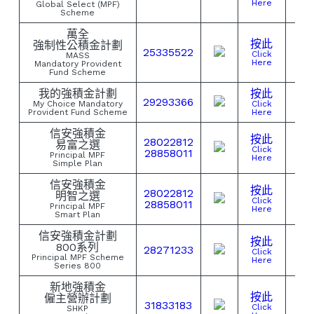
Here
Global Select (MPF)
Scheme
萬全
按此
強制性公積金計劃
25335522
Click
MASS
Here
Mandatory Provident
Fund Scheme
我的強積金計劃
按此
29293366
My Choice Mandatory
Click
Provident Fund Scheme
Here
信安強積金
按此
28022812
易富之選
Click
28858011
Principal MPF
Here
Simple Plan
信安強積金
按此
28022812
明智之選
Click
28858011
Principal MPF
Here
Smart Plan
信安強積金計劃
按此
800系列
28271233
Click
Principal MPF Scheme
Here
Series 800
新地強積金
按此
僱主營辦計劃
31833183
Click
SHKP