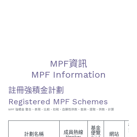
MPF資訊
MPF Information
註冊強積金計劃
Registered MPF Schemes
MPF 強積金 整合、表現、比較、扣稅、自願性供款、查詢、提取、供款、計算
強
基金
計
成員熱線
便覽
計劃名稱
網站
明
Member