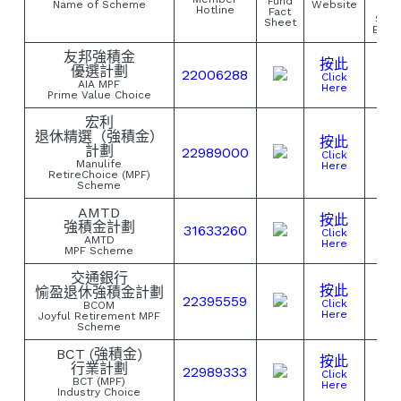
Fund
Name of Scheme
Website
MP
Hotline
Fact
Sch
Sheet
Broc
友邦強積金
按此
優選計劃
22006288
Click
AIA MPF
Here
Prime Value Choice
宏利
退休精選（強積金）
按此
計劃
22989000
Click
Manulife
Here
RetireChoice (MPF)
Scheme
AMTD
按此
強積金計劃
31633260
Click
AMTD
Here
MPF Scheme
交通銀行
按此
愉盈退休強積金計劃
22395559
Click
BCOM
Here
Joyful Retirement MPF
Scheme
BCT (強積金)
按此
行業計劃
22989333
Click
BCT (MPF)
Here
Industry Choice