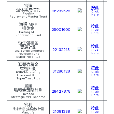
富達
按此
退休集成信託
26292629
Click
Fidelity
Here
Retirement Master Trust
海通 MPF
按此
退休金
25001600
Click
Haitong MPF
Here
Retirement Fund
恒生強積金
按此
智選計劃
22132213
Click
Hang SengMandatory
Here
Provident Fund
SuperTrust Plus
滙豐強積金
按此
智選計劃
31280128
Click
HSBCMandatory
Here
Provident Fund
SuperTrust Plus
景順
按此
強積金策略計劃
28427878
Click
Invesco
Here
Strategic MPF Scheme
宏利
按此
環球精選 (強積金) 計劃
21081388
Click
Manulife