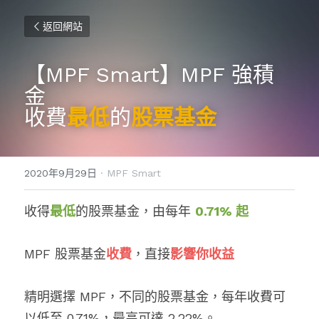
返回網站
【MPF Smart】MPF 強積
金
收費
最低
的
股票基金
2020年9月29日
·
MPF Smart
收得
最低
的股票基金，由每年 
0.71% 起
MPF 股票基金
收費
，直接
影響你收益
精明選擇 MPF，不同的股票基金，每年收費可
以低至 0.71%，最高可達 2.22%。