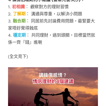
1. 
初相識
：
觀察對方的理財習慣
2. 
了解期
：
溝通與尊重，以解決小問題
3. 
融合期
：
同居前先討論費用問題，最緊要大
家唔好覺得蝕底
4. 
穩定期
：
共同理財，過到頭關，目標當然就
係一齊『錢』進喇
(全文見下)