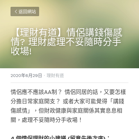
返回網站
【理財有道】情侶講錢傷感
情? 理財處理不妥隨時分手
收場!
2020年6月29日
·
理財有道
情侶應不應該AA制？ 情侶同居的話，又要怎樣
分擔日常家庭開支？ 或者大家可能覺得「講錢
傷感情」，但財政健康與家庭關係其實息息相
關，處理不妥隨時分手收場！
4 個情侶理財的小建議 (留意先後次序)：